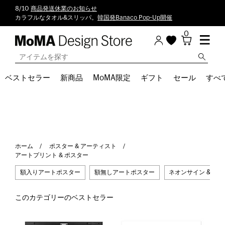
8/10
商品発送休業のお知らせ
カラフルなタオル&スリッパ。
韓国発Banaco Pop-Up開催
0
ベストセラー
新商品
MoMA限定
ギフト
セール
すべ
ホーム
ポスター & アーティスト
アートプリント & ポスター
額入りアートポスター
額無しアートポスター
ネオンサイン & そ
このカテゴリーのベストセラー