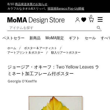
8/10
商品発送休業のお知らせ
カラフルなタオル&スリッパ。
韓国発Banaco Pop-Up開催
0
ベストセラー
新商品
MoMA限定
ギフト
セール
すべ
ホーム
ポスター & アーティスト
アートプリント & ポスター
額入りアートポスター
ジョージア・オキーフ：Two Yellow Leaves ラ
ミネート加工フレーム付ポスター
Georgia O’Keeffe