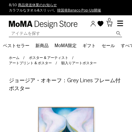
8/10
商品発送休業のお知らせ
カラフルなタオル&スリッパ。
韓国発Banaco Pop-Up開催
0
ベストセラー
新商品
MoMA限定
ギフト
セール
すべ
ホーム
ポスター & アーティスト
アートプリント & ポスター
額入りアートポスター
ジョージア・オキーフ：Grey Lines フレーム付
ポスター