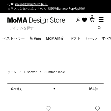
8/10
商品発送休業のお知らせ
カラフルなタオル&スリッパ。
韓国発Banaco Pop-Up開催
0
ベストセラー
新商品
MoMA限定
ギフト
セール
すべ
ホーム
Discover
Summer Table
並べ替え
164件