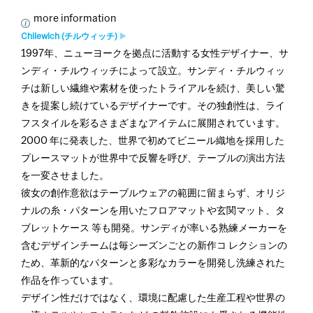
more information
Chilewich (チルウィッチ)
1997年、ニューヨークを拠点に活動する女性デザイナー、サ
ンディ・チルウィッチによって設立。サンディ・チルウィッ
チは新しい繊維や素材を使ったトライアルを続け、美しい驚
きを提案し続けているデザイナーです。その独創性は、ライ
フスタイルを彩るさまざまなアイテムに展開されています。
2000 年に発表した、世界で初めてビニール織地を採用した
プレースマットが世界中で反響を呼び、テーブルの演出方法
を一変させました。
彼女の創作意欲はテーブルウェアの範囲に留まらず、オリジ
ナルの糸・パターンを用いたフロアマットや玄関マット、タ
ブレットケース 等も開発。サンディが率いる熟練メーカーを
含むデザインチームは毎シーズンごとの新作コ レクションの
ため、革新的なパターンと多彩なカラーを開発し洗練された
作品を作っています。
デザイン性だけではなく、環境に配慮した生産工程や世界の