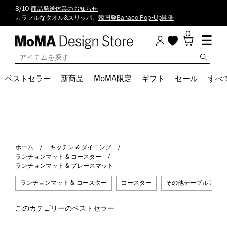
8/10
商品発送休業のお知らせ
カラフルなタオル&スリッパ。
韓国発Banaco Pop-Up開催
0
ベストセラー
新商品
MoMA限定
ギフト
セール
すべ
ホーム
キッチン & ダイニング
ランチョンマット & コースター
ランチョンマット & プレースマット
ランチョンマット & コースター
コースター
その他テーブルアクセ
このカテゴリーのベストセラー