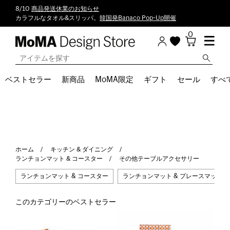
8/10
商品発送休業のお知らせ
カラフルなタオル&スリッパ。
韓国発Banaco Pop-Up開催
0
ベストセラー
新商品
MoMA限定
ギフト
セール
すべ
ホーム
キッチン & ダイニング
ランチョンマット & コースター
その他テーブルアクセサリー
ランチョンマット & コースター
ランチョンマット & プレースマット
このカテゴリーのベストセラー