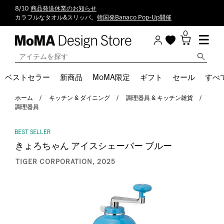
8/10
商品発送休業のお知らせ
カラフルなタオル&スリッパ。
韓国発Banaco Pop-Up開催
0
ベストセラー
新商品
MoMA限定
ギフト
セール
すべ
ホーム
キッチン & ダイニング
調理器具 & キッチン雑貨
調理器具
きょろちゃん アイスシェーバー ブルー
TIGER CORPORATION, 2025