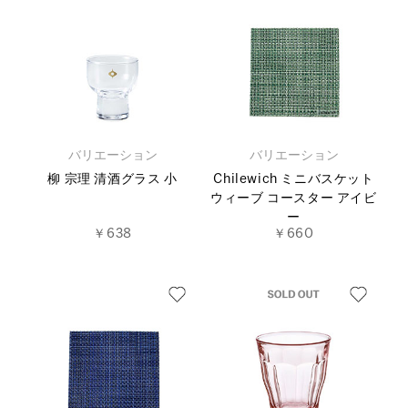
バリエーション
バリエーション
柳 宗理 清酒グラス 小
Chilewich ミニバスケット
ウィーブ コースター アイビ
ー
￥638
￥660