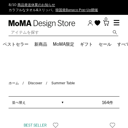
8/10
商品発送休業のお知らせ
カラフルなタオル&スリッパ。
韓国発Banaco Pop-Up開催
0
ベストセラー
新商品
MoMA限定
ギフト
セール
すべ
ホーム
Discover
Summer Table
並べ替え
164件