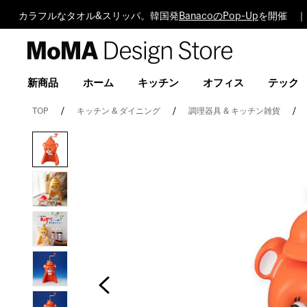
カラフルなタオル&スリッパ。韓国発
BanacoのPop-Up
を開催 ｜
MoMA
Design
Store
新商品
ホーム
キッチン
オフィス
テック
TOP
キッチン & ダイニング
調理器具 & キッチン雑貨