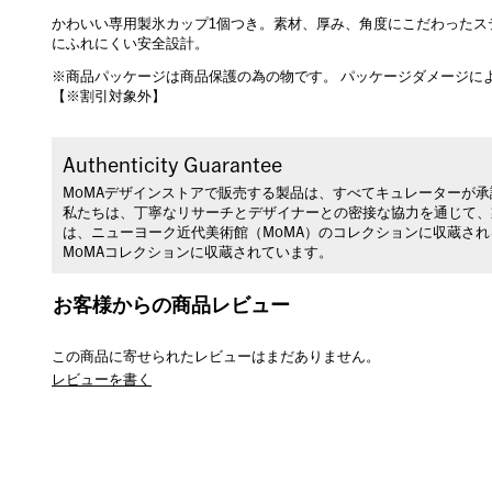
かわいい専用製氷カップ1個つき。素材、厚み、角度にこだわったス
にふれにくい安全設計。
※商品パッケージは商品保護の為の物です。 パッケージダメージに
【※割引対象外】
Authenticity Guarantee
MoMAデザインストアで販売する製品は、すべてキュレーターが
私たちは、丁寧なリサーチとデザイナーとの密接な協力を通じて、
は、ニューヨーク近代美術館（MoMA）のコレクションに収蔵さ
MoMAコレクションに収蔵されています。
お客様からの商品レビュー
この商品に寄せられたレビューはまだありません。
レビューを書く