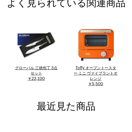
よく見られている関連商品
グローバル 三徳包丁 3点
Toffy オーブントースタ
セット
ー ミニ ヴァイブラントオ
￥23,100
レンジ
￥5,500
最近見た商品