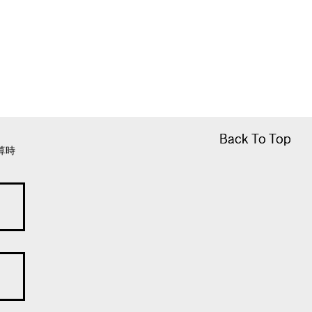
Back To Top
Back To Top
算時