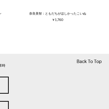
ン
奈良美智：ともだちがほしかったこいぬ
￥1,760
Back To Top
Back To Top
算時