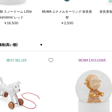
 スノードーム Little
MoMA エナメルキーリング 奈良美
奈良美智：
Wanderer レッド
智
￥16,500
￥2,530
価格(高い順)