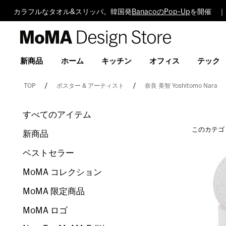
カラフルなタオル&スリッパ。韓国発
BanacoのPop-Up
を開催 ｜
MoMA
Design
Store
新商品
ホーム
キッチン
オフィス
テック
TOP
ポスター & アーティスト
奈良 美智 Yoshitomo Nara
すべてのアイテム
このカテゴ
新商品
ベストセラー
MoMA コレクション
MoMA 限定商品
MoMA ロゴ