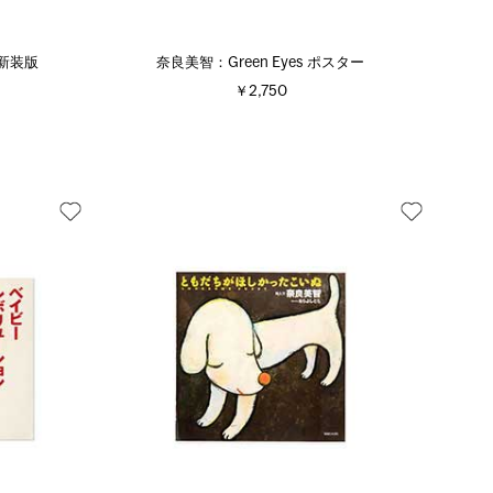
e 新装版
奈良美智：Green Eyes ポスター
￥2,750