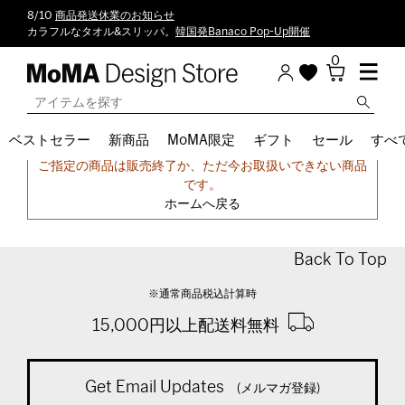
8/10
商品発送休業のお知らせ
カラフルなタオル&スリッパ。
韓国発Banaco Pop-Up開催
0
ベストセラー
新商品
MoMA限定
ギフト
セール
すべ
申し訳ございません。
ご指定の商品は販売終了か、ただ今お取扱いできない商品
です。
ホームへ戻る
Back To Top
※通常商品税込計算時
15,000円以上配送料無料
Get Email Updates
(メルマガ登録)