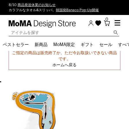
8/10
商品発送休業のお知らせ
カラフルなタオル&スリッパ。
韓国発Banaco Pop-Up開催
0
ベストセラー
新商品
MoMA限定
ギフト
セール
すべ
申し訳ございません。
ご指定の商品は販売終了か、ただ今お取扱いできない商品
です。
ホームへ戻る