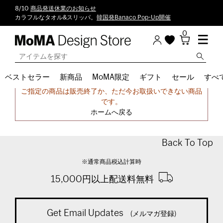
8/10
商品発送休業のお知らせ
カラフルなタオル&スリッパ。
韓国発Banaco Pop-Up開催
0
ベストセラー
新商品
MoMA限定
ギフト
セール
すべ
申し訳ございません。
ご指定の商品は販売終了か、ただ今お取扱いできない商品
です。
ホームへ戻る
Back To Top
※通常商品税込計算時
15,000円以上配送料無料
Get Email Updates
(メルマガ登録)