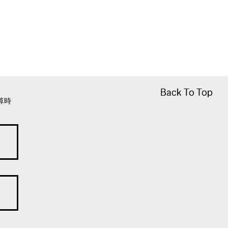
Back To Top
Back To Top
算時