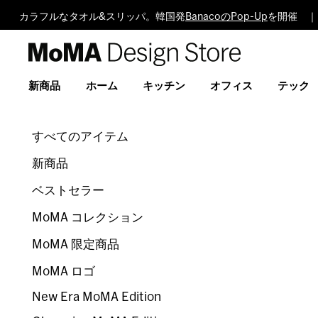
カラフルなタオル&スリッパ。韓国発
BanacoのPop-Up
を開催 ｜
MoMA
Design
Store
新商品
ホーム
キッチン
オフィス
テック
すべてのアイテム
新商品
ベストセラー
MoMA コレクション
MoMA 限定商品
MoMA ロゴ
New Era MoMA Edition