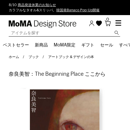
8/10
商品発送休業のお知らせ
カラフルなタオル&スリッパ。
韓国発Banaco Pop-Up開催
0
ベストセラー
新商品
MoMA限定
ギフト
セール
すべ
ホーム
ブック
アートブック & デザインの本
奈良美智：The Beginning Place ここから