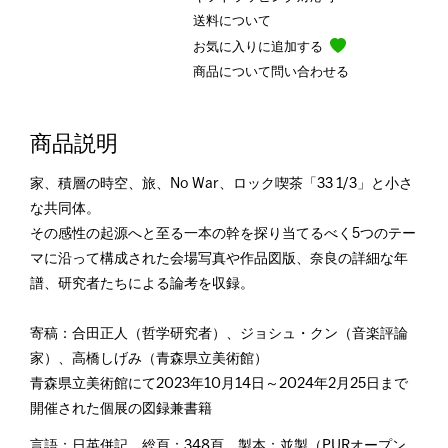
送料について
お気に入りに追加する
商品について問い合わせる
商品説明
家、積層の時空、旅、No War、ロック喫茶「33 1/3」と小さ
な共同体。
その感性の起源へと至る一本の幹を探り当てるべく5つのテー
マに沿って構成された会場写真や作品図版、奈良の詳細な年
譜、研究者たちによる論考を収録。
寄稿：合田正人（哲学研究者）、ジョシュ・クン（音楽評論
家）、高橋しげみ（青森県立美術館）
青森県立美術館にて2023年10月14日～2024年2月25日まで
開催された個展の図録兼書籍
言語：日英併記、総頁：348頁、製本：並製（PURオープン