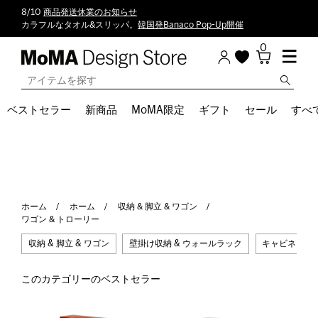
8/10
商品発送休業のお知らせ
カラフルなタオル&スリッパ。
韓国発Banaco Pop-Up開催
0
ベストセラー
新商品
MoMA限定
ギフト
セール
すべ
ホーム
ホーム
収納 & 脚立 & ワゴン
ワゴン & トローリー
収納 & 脚立 & ワゴン
壁掛け収納 & ウォールラック
キャビネット 
このカテゴリーのベストセラー