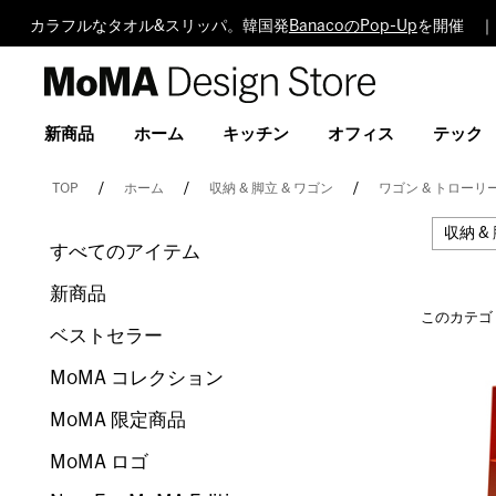
カラフルなタオル&スリッパ。韓国発
BanacoのPop-Up
を開催 ｜
MoMA
Design
Store
新商品
ホーム
キッチン
オフィス
テック
TOP
ホーム
収納 & 脚立 & ワゴン
ワゴン & トローリ
収納 &
すべてのアイテム
新商品
このカテゴ
ベストセラー
MoMA コレクション
MoMA 限定商品
MoMA ロゴ