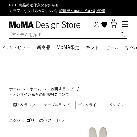
8/10
商品発送休業のお知らせ
カラフルなタオル&スリッパ。
韓国発Banaco Pop-Up開催
0
ベストセラー
新商品
MoMA限定
ギフト
セール
すべ
ホーム
ホーム
照明 & ランプ
ネオンサイン & その他照明 & ランプ
照明 & ランプ
テーブルランプ
デスクライト
ペンダントライ
このカテゴリーのベストセラー