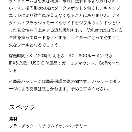
ライトビームは必要な場所に最適に照射するよう設計されて
います。楕円形状の光はダークスポットを無くし、キャップ
エッジにより対向車が見えなくなることはありません。デイ
タイム・フラッシュモードやサイドビジブルウィンドウとい
った安全性を向上させる追加機能もあり、Volumeは自信と安
全性を持ってロードをナビする、ライダーにとって必要不可
欠なツールとなるでしょう。
稼働時間：3～120時間 明るさ：40～800ルーメン 防水：
IPX5 充電：USC-C 付属品：ガーミンマウント、GoProマウ
ント
※商品パッケージは商品保護の為の物です。 パッケージダメ
ージによる交換は致しかねます。予めご了承ください。
スペック
素材
プラスチック、リチウムイオンバッテリー