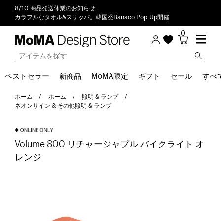
8/10
商品発送休業のお知らせ
カラフルなタオル&スリッパ。
韓国発Banaco Pop-Up開催
0
ベストセラー
新商品
MoMA限定
ギフト
セール
すべ
ホーム
ホーム
照明 & ランプ
ネオンサイン & その他照明 & ランプ
Volume 800 リチャージャブル バイクライト オ
レンジ