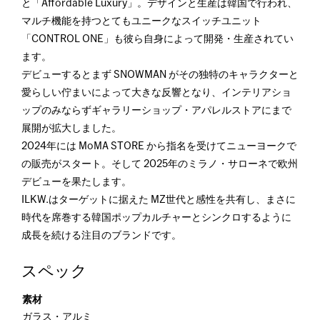
と「Affordable Luxury」。デザインと生産は韓国で行われ、
マルチ機能を持つとてもユニークなスイッチユニット
「CONTROL ONE」も彼ら自身によって開発・生産されてい
ます。
デビューするとまず SNOWMAN がその独特のキャラクターと
愛らしい佇まいによって大きな反響となり、インテリアショ
ップのみならずギャラリーショップ・アパレルストアにまで
展開が拡大しました。
2024年には MoMA STORE から指名を受けてニューヨークで
の販売がスタート。そして 2025年のミラノ・サローネで欧州
デビューを果たします。
ILKW.はターゲットに据えた MZ世代と感性を共有し、まさに
時代を席巻する韓国ポップカルチャーとシンクロするように
成長を続ける注目のブランドです。
スペック
素材
ガラス・アルミ