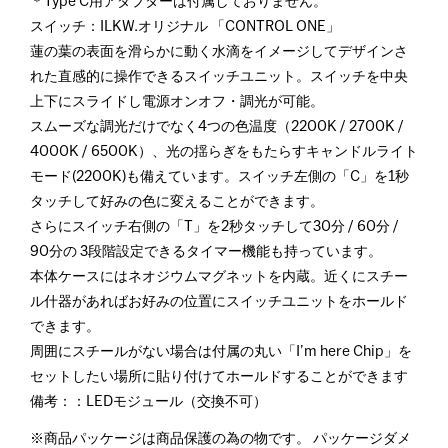
＊Type C用アダプターは付属しておりません。
スイッチ：ILKW.オリジナル 「CONTROL ONE」
蓮の葉の表面を滑らかに動く水滴をイメージしてデザインさ
れた直感的に操作できるスイッチユニット。スイッチを中央
上下にスライドし電源オンオフ・調光が可能。
スムーズな調光だけでなく4つの色温度（2200K / 2700K /
4000K / 6500K）、光の揺らぎをもたらすキャンドルライト
モード(2200K)も備えています。スイッチ左側の「C」を1秒
タッチして好みの色に変えることができます。
さらにスイッチ右側の「T」を2秒タッチして30分 / 60分 /
90分の 3段階設定できるタイマー機能も持っています。
本体ケースにはネオジウムマグネットを内蔵。近くにスチー
ル什器があればお好みの位置にスイッチユニットをホールド
できます。
周囲にスチールがない場合は付属の丸い「I’m here Chip」を
セットしたい場所に貼り付けてホールドすることができます
備考：：LEDモジュール（交換不可）
※商品パッケージは商品保護の為の物です。 パッケージダメ