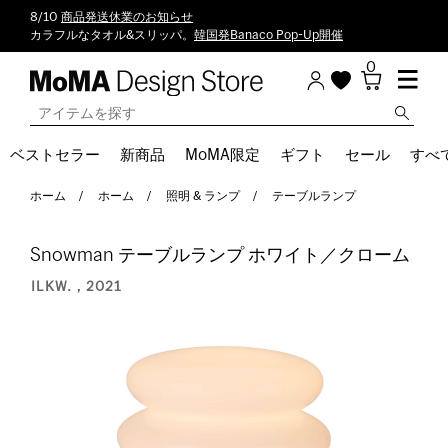
8/10
商品発送休業のお知らせ
カラフルなタオル&スリッパ。
韓国発Banaco Pop-Up開催
0
ベストセラー
新商品
MoMA限定
ギフト
セール
すべ
ホーム
ホーム
照明 & ランプ
テーブルランプ
Snowman テーブルランプ ホワイト／クローム
ILKW.，2021