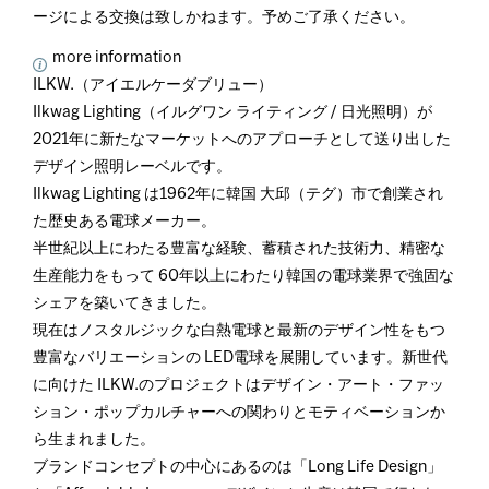
ージによる交換は致しかねます。予めご了承ください。
more information
ILKW.（アイエルケーダブリュー）
Ilkwag Lighting（イルグワン ライティング / 日光照明）が
2021年に新たなマーケットへのアプローチとして送り出した
デザイン照明レーベルです。
Ilkwag Lighting は1962年に韓国 大邱（テグ）市で創業され
た歴史ある電球メーカー。
半世紀以上にわたる豊富な経験、蓄積された技術力、精密な
生産能力をもって 60年以上にわたり韓国の電球業界で強固な
シェアを築いてきました。
現在はノスタルジックな白熱電球と最新のデザイン性をもつ
豊富なバリエーションの LED電球を展開しています。新世代
に向けた ILKW.のプロジェクトはデザイン・アート・ファッ
ション・ポップカルチャーへの関わりとモティベーションか
ら生まれました。
ブランドコンセプトの中心にあるのは「Long Life Design」