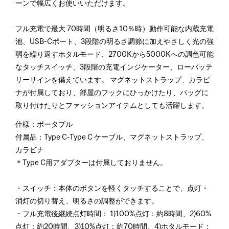
ーンで幅広くお使いいただけます。
フル充電で最大 70時間（明るさ10％時）動作可能な内蔵充電
池、USB-Cポート、3段階の明るさ調節に加えやさしく光の強
弱を繰り返すホタルモード、2700Kから5000Kへの調色可能
なタッチスイッチ、3段階の充電インジケーター、ローバッテ
リーサインを備えています。 マグネットストラップ、カラビ
ナが付属しており、部屋のフックにひっかけたり、バッグに
取り付けたりとファッションアイテムとしても活躍します。
仕様：ポータブル
付属品：Type C-Type C ケーブル、マグネットストラップ、
カラビナ
＊Type C用アダプターは付属しておりません。
・スイッチ：本体のボタンを軽くタッチすることで、点灯・
消灯の切り替え、明るさの調整ができます。
・フル充電後継続点灯時間： 1)100%点灯：約8時間、2)60%
点灯：約20時間、3)10%点灯：約70時間、4)ホタルモード：