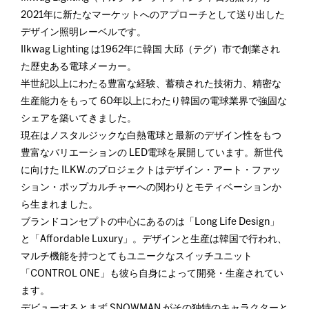
2021年に新たなマーケットへのアプローチとして送り出した
デザイン照明レーベルです。
Ilkwag Lighting は1962年に韓国 大邱（テグ）市で創業され
た歴史ある電球メーカー。
半世紀以上にわたる豊富な経験、蓄積された技術力、精密な
生産能力をもって 60年以上にわたり韓国の電球業界で強固な
シェアを築いてきました。
現在はノスタルジックな白熱電球と最新のデザイン性をもつ
豊富なバリエーションの LED電球を展開しています。新世代
に向けた ILKW.のプロジェクトはデザイン・アート・ファッ
ション・ポップカルチャーへの関わりとモティベーションか
ら生まれました。
ブランドコンセプトの中心にあるのは「Long Life Design」
と「Affordable Luxury」。デザインと生産は韓国で行われ、
マルチ機能を持つとてもユニークなスイッチユニット
「CONTROL ONE」も彼ら自身によって開発・生産されてい
ます。
デビューするとまず SNOWMAN がその独特のキャラクターと