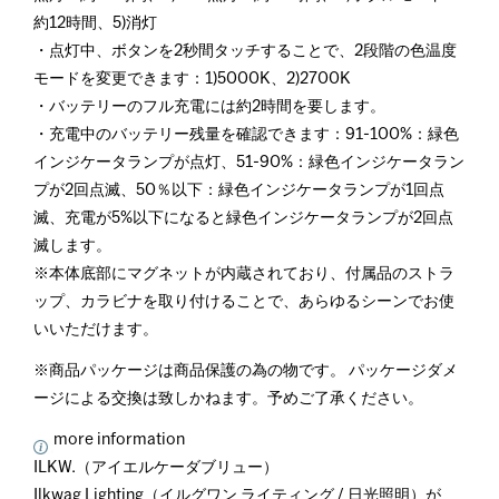
約12時間、5)消灯
・点灯中、ボタンを2秒間タッチすることで、2段階の色温度
モードを変更できます：1)5000K、2)2700K
・バッテリーのフル充電には約2時間を要します。
・充電中のバッテリー残量を確認できます：91-100%：緑色
インジケータランプが点灯、51-90%：緑色インジケータラン
プが2回点滅、50％以下：緑色インジケータランプが1回点
滅、充電が5%以下になると緑色インジケータランプが2回点
滅します。
※本体底部にマグネットが内蔵されており、付属品のストラ
ップ、カラビナを取り付けることで、あらゆるシーンでお使
いいただけます。
※商品パッケージは商品保護の為の物です。 パッケージダメ
ージによる交換は致しかねます。予めご了承ください。
more information
ILKW.（アイエルケーダブリュー）
Ilkwag Lighting（イルグワン ライティング / 日光照明）が