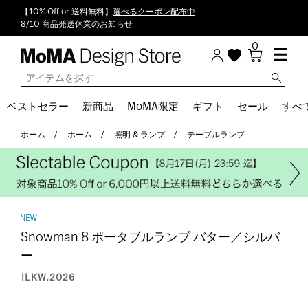
【10% Off or 送料無料】
選べるクーポン配布中
8/10
商品発送休業のお知らせ
0
ベストセラー
新商品
MoMA限定
ギフト
セール
すべ
ホーム
ホーム
照明 & ランプ
テーブルランプ
Snowman 8 ポータブルランプ バター／シルバ
ー
ILKW,2026