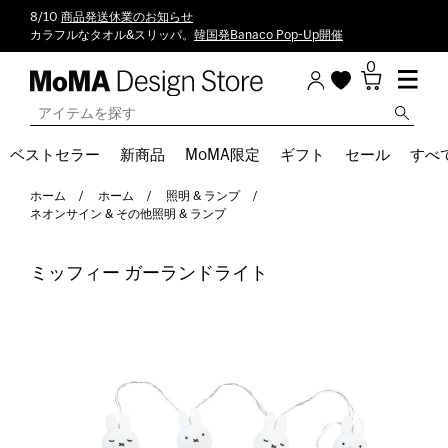
8/10
商品発送休業のお知らせ
カラフルなタオル&スリッパ。
韓国発Banaco Pop-Up開催
0
ベストセラー
新商品
MoMA限定
ギフト
セール
すべ
ホーム
ホーム
照明 & ランプ
ネオンサイン & その他照明 & ランプ
ミッフィー ガーランドライト