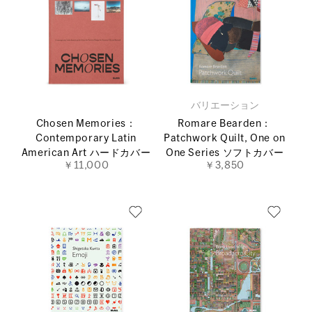
バリエーション
Chosen Memories：
Romare Bearden：
Contemporary Latin
Patchwork Quilt, One on
American Art ハードカバー
One Series ソフトカバー
￥11,000
￥3,850