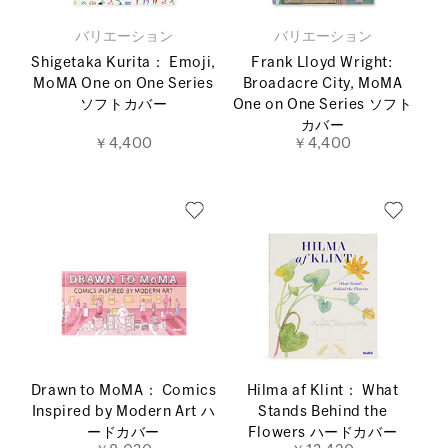
バリエーション
バリエーション
Shigetaka Kurita： Emoji,
Frank Lloyd Wright:
MoMA One on One Series
Broadacre City, MoMA
ソフトカバー
One on One Series ソフト
カバー
￥4,400
￥4,400
Drawn to MoMA： Comics
Hilma af Klint： What
Inspired by Modern Art ハ
Stands Behind the
ードカバー
Flowers ハードカバー