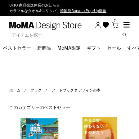
8/10
商品発送休業のお知らせ
カラフルなタオル&スリッパ。
韓国発Banaco Pop-Up開催
0
ベストセラー
新商品
MoMA限定
ギフト
セール
すべ
ホーム
ブック
アートブック & デザインの本
このカテゴリーのベストセラー