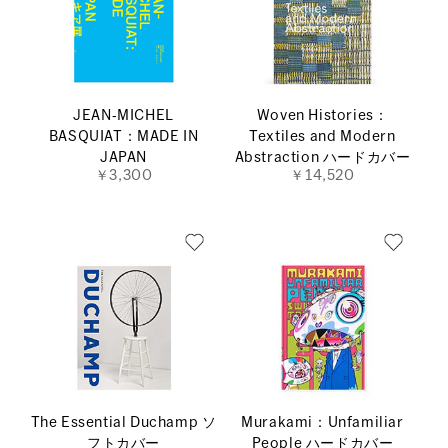
JEAN‐MICHEL
Woven Histories：
BASQUIAT：MADE IN
Textiles and Modern
JAPAN
Abstraction ハードカバー
￥3,300
￥14,520
The Essential Duchamp ソ
Murakami：Unfamiliar
フトカバー
People ハードカバー