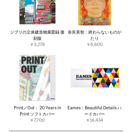
ジブリの立体建造物展図録 復
奈良美智：終わらないものが
刻版
たり
￥3,278
￥6,600
Print／Out： 20 Years in
Eames：Beautiful Details ハ
Print ソフトカバー
ードカバー
￥7,700
￥16,434