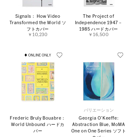
Signals： How Video
The Project of
Transformed the World ソ
Independence 1947－
フトカバー
1985 ハードカバー
￥10,230
￥16,500
バリエーション
Frederic Bruly Bouabre：
Georgia O’Keeffe:
World Unbound ハードカ
Abstraction Blue, MoMA
バー
One on One Series ソフト