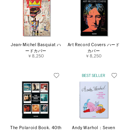
Jean-Michel Basquiat ハ
Art Record Covers ハード
ードカバー
カバー
￥8,250
￥8,250
The Polaroid Book. 40th
Andy Warhol：Seven