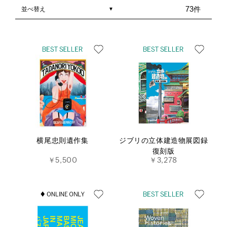
並べ替え
73件
横尾忠則遺作集
ジブリの立体建造物展図録
復刻版
￥5,500
￥3,278