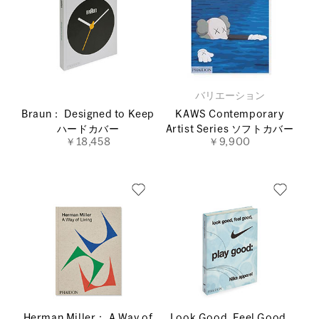
バリエーション
Braun： Designed to Keep
KAWS Contemporary
ハードカバー
Artist Series ソフトカバー
￥18,458
￥9,900
Herman Miller： A Way of
Look Good, Feel Good,