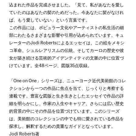
込まれた作品を完成させました。「見て、私があなたを愛し
ていたのはあなたの髪のためだった。今あなたに髪がなけれ
ば、もう愛していない」という言葉です。
この作品には、ポピュラー文化やアーティストの私生活の細
部にわたるさまざまな影響や引用が込められています。キュ
レーターのJodi Robertsによるエッセイは、この絵をメキシ
コ革命、シュルレアリスムの伝統、そしてカーロの歴史や彼
女が築き続ける芸術的アイデンティティの文脈の中に位置づ
けています。全48ページ、図版35点収録。
「One on One」シリーズは、ニューヨーク近代美術館のコレ
クションから一つの作品に焦点を当て、じっくりと考察する
連載です。豊富な図版と生き生きとしたエッセイで作品の詳
細を明らかにし、作家の人生やキャリア、さらには広い歴史
的背景の中にその作品を位置づけています。このシリーズ
は、美術館のコレクションの中でも特に愛されている作品を
探求し、解釈するための貴重なガイドとなっています。
Jodi Roberts著