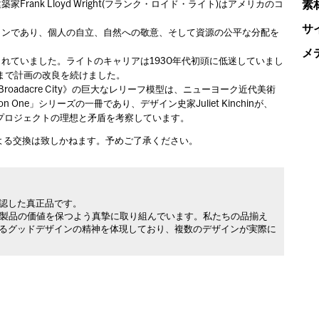
素
nk Lloyd Wright(フランク・ロイド・ライト)はアメリカのコ
サ
たビジョンであり、個人の自立、自然への敬意、そして資源の公平な分配を
メ
れていました。ライトのキャリアは1930年代初頭に低迷していまし
るまで計画の改良を続けました。
oadacre City》の巨大なレリーフ模型は、ニューヨーク近代美術
 One」シリーズの一冊であり、デザイン史家Juliet Kinchinが、
プロジェクトの理想と矛盾を考察しています。
よる交換は致しかねます。予めご了承ください。
承認した真正品です。
製品の価値を保つよう真摯に取り組んでいます。私たちの品揃え
れるグッドデザインの精神を体現しており、複数のデザインが実際に