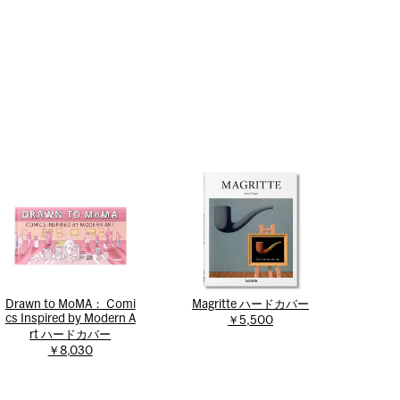
Drawn to MoMA： Comi
Magritte ハードカバー
cs Inspired by Modern A
￥5,500
rt ハードカバー
￥8,030