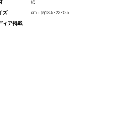
材
紙
イズ
cm：約18.5×23×0.5
ディア掲載