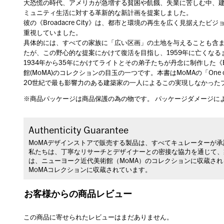
大恐慌の時代、アメリカが急増する貧困や飢餓、失業に苦しむ中、建築家Fra
ミュニティ生活に対する革新的な新計画を提案しました。
彼の《Broadacre City》は、都市と環境の再生を広く見据え
重視していました。
具体的には、すべての家族に「広い区画」の土地を与えることも含ま
たが、この野心的な提案にかけて復活を目指し、1959年に亡くな
1934年から35年にかけてライトとその弟子たちが丹念に制作した《Br
館(MoMA)のコレクションの目玉の一つです。本書はMoMAの「One on
20世紀で最も影響力のある建築家の一人によるこの実現しなかった
※商品パッケージは商品保護の為の物です。 パッケージダメージに
Authenticity Guarantee
MoMAデザインストアで販売する製品は、すべてキュレーターが
私たちは、丁寧なリサーチとデザイナーとの密接な協力を通じて、
は、ニューヨーク近代美術館（MoMA）のコレクションに収蔵さ
MoMAコレクションに収蔵されています。
お客様からの商品レビュー
この商品に寄せられたレビューはまだありません。