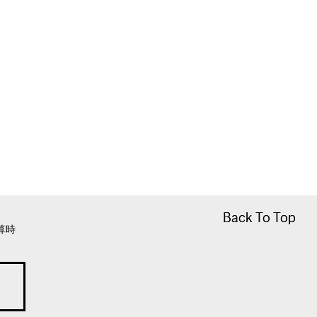
Back To Top
Back To Top
算時