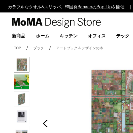
カラフルなタオル&スリッパ。韓国発
BanacoのPop-Up
を開催 ｜
MoMA
Design
Store
新商品
ホーム
キッチン
オフィス
テック
TOP
ブック
アートブック & デザインの本