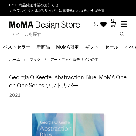
8/10
商品発送休業のお知らせ
カラフルなタオル&スリッパ。
韓国発Banaco Pop-Up開催
0
ベストセラー
新商品
MoMA限定
ギフト
セール
すべ
ホーム
ブック
アートブック & デザインの本
Georgia O’Keeffe: Abstraction Blue, MoMA One
on One Series ソフトカバー
2022