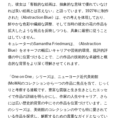
た。彼女は「客観的な絵画は、抽象的な意味で優れていなけ
れば良い絵画とは言えない」と語っています。1927年に制作
された《Abstraction Blue》は、その考えを体現しており、
鮮やかな色彩や繊細な調整、そして当時の彼女の花の作品を
拡大したような視点を反映しつつも、具象に厳密に従うこと
はしていません。
キュレーターのSamantha Friedmanは、《Abstraction
Blue》をオキーフの幅広いキャリアや芸術的環境、批評的評
価の中に位置づけることで、この作品の技術的な卓越性と概
念的な背景をより深く理解させてくれます。
「One on One」シリーズは、ニューヨーク近代美術館
(MoMA)のコレクションから一つの作品に焦点を当て、じっく
りと考察する連載です。豊富な図版と生き生きとしたエッセ
イで作品の詳細を明らかにし、作家の人生やキャリア、さら
には広い歴史的背景の中にその作品を位置づけています。こ
のシリーズは、美術館のコレクションの中でも特に愛されて
いる作品を探求し、解釈するための貴重なガイドとなってい