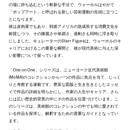
の場に持ち込むという斬新な手法で、ウォーホルはやがて
「ポップアート」と呼ばれる新しい芸術運動の先頭に立つこ
とになります。
彼は皮肉屋でもあり、戦後アメリカの急成長する消費文化を
称賛しつつ、その陳腐さや単調さ、過剰さも同時に浮き彫り
にしました。キュレーターのStarr Figuraは、ウォーホルのキ
ャリアにおけるこの重要な瞬間と、彼が現代美術に与えた深
い影響について探っています。
「One on One」シリーズは、ニューヨーク近代美術館
(MoMA)のコレクションから一つの作品に焦点を当て、じっく
りと考察する連載です。豊富な図版と生き生きとしたエッセ
イで作品の詳細を明らかにし、作家の人生やキャリア、さら
には広い歴史的背景の中にその作品を位置づけています。こ
のシリーズは、美術館のコレクションの中でも特に愛されて
いる作品を探求し、解釈するための貴重なガイドとなってい
ます。