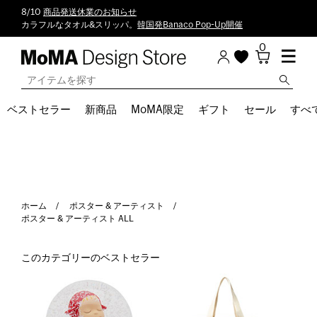
8/10
商品発送休業のお知らせ
カラフルなタオル&スリッパ。
韓国発Banaco Pop-Up開催
0
ベストセラー
新商品
MoMA限定
ギフト
セール
すべ
ホーム
ポスター & アーティスト
ポスター & アーティスト ALL
このカテゴリーのベストセラー