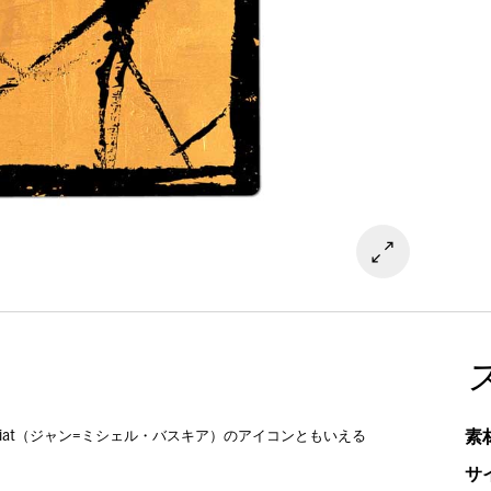
素
squiat（ジャン=ミシェル・バスキア）のアイコンともいえる
サ