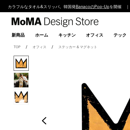
カラフルなタオル&スリッパ。韓国発
BanacoのPop-Up
を開催 ｜
MoMA
Design
Store
新商品
ホーム
キッチン
オフィス
テック
TOP
オフィス
ステッカー & マグネット