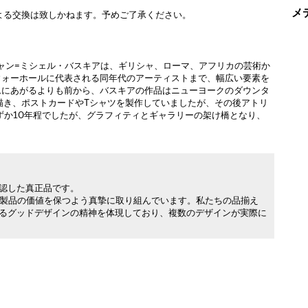
メ
よる交換は致しかねます。予めご了承ください。
ジャン=ミシェル・バスキアは、ギリシャ、ローマ、アフリカの芸術か
ウォーホールに代表される同年代のアーティストまで、幅広い要素を
ムにあがるよりも前から、バスキアの作品はニューヨークのダウンタ
描き、ポストカードやTシャツを製作していましたが、その後アトリ
ずか10年程でしたが、グラフィティとギャラリーの架け橋となり、
承認した真正品です。
製品の価値を保つよう真摯に取り組んでいます。私たちの品揃え
れるグッドデザインの精神を体現しており、複数のデザインが実際に