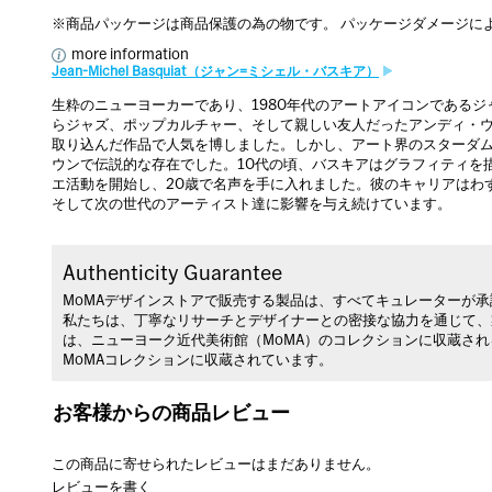
※商品パッケージは商品保護の為の物です。 パッケージダメージに
more information
Jean-Michel Basquiat（ジャン=ミシェル・バスキア）
生粋のニューヨーカーであり、1980年代のアートアイコンである
らジャズ、ポップカルチャー、そして親しい友人だったアンディ・
取り込んだ作品で人気を博しました。しかし、アート界のスターダ
ウンで伝説的な存在でした。10代の頃、バスキアはグラフィティを
エ活動を開始し、20歳で名声を手に入れました。彼のキャリアはわ
そして次の世代のアーティスト達に影響を与え続けています。
Authenticity Guarantee
MoMAデザインストアで販売する製品は、すべてキュレーターが
私たちは、丁寧なリサーチとデザイナーとの密接な協力を通じて、
は、ニューヨーク近代美術館（MoMA）のコレクションに収蔵さ
MoMAコレクションに収蔵されています。
お客様からの商品レビュー
この商品に寄せられたレビューはまだありません。
レビューを書く