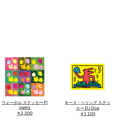
ウォーホル ステッカー Fl
キース・ヘリング ステッ
owers
カー DJ Dog
￥2,200
￥1,100