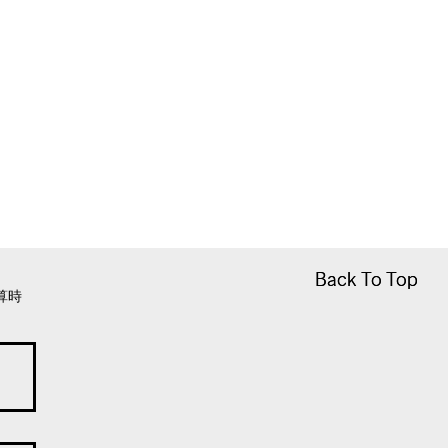
Back To Top
Back To Top
算時