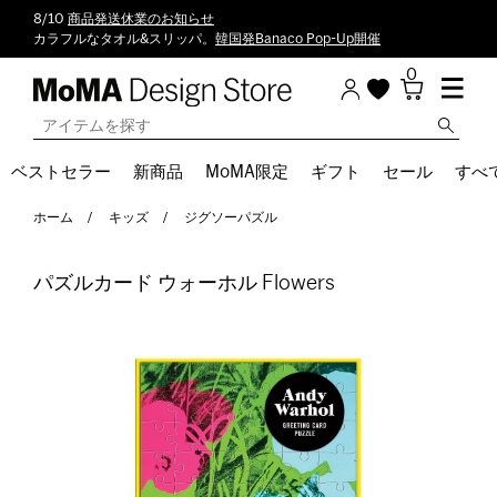
8/10
商品発送休業のお知らせ
カラフルなタオル&スリッパ。
韓国発Banaco Pop-Up開催
0
ベストセラー
新商品
MoMA限定
ギフト
セール
すべ
ホーム
キッズ
ジグソーパズル
パズルカード ウォーホル Flowers