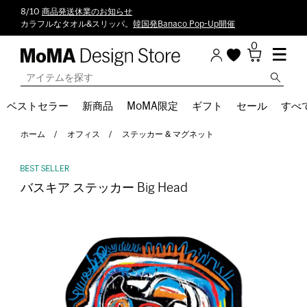
8/10
商品発送休業のお知らせ
カラフルなタオル&スリッパ。
韓国発Banaco Pop-Up開催
0
ベストセラー
新商品
MoMA限定
ギフト
セール
すべ
ホーム
オフィス
ステッカー & マグネット
バスキア ステッカー Big Head