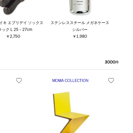
ナイキ エブリデイ ソックス
ステンレススチール メガネケース
ック L 25－27cm
シルバー
￥2,750
￥1,980
3000
件