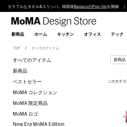
カラフルなタオル&スリッパ。韓国発
BanacoのPop-Up
を開催 ｜
MoMA
Design
Store
新商品
ホーム
キッチン
オフィス
テック
TOP
すべてのアイテム
すべてのアイテム
新商品
新商品
ベストセラー
このカテゴ
MoMA コレクション
MoMA 限定商品
MoMA ロゴ
New Era MoMA Edition