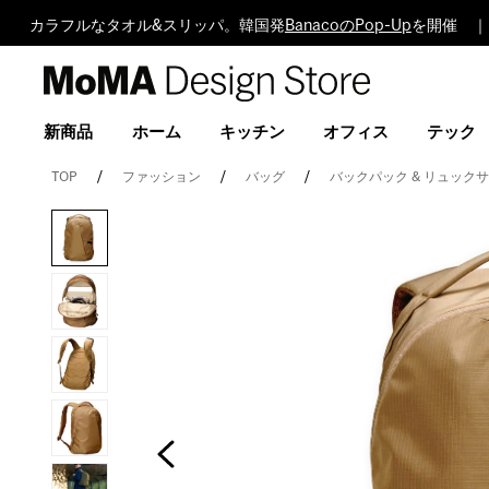
カラフルなタオル&スリッパ。韓国発
BanacoのPop-Up
を開催 ｜ 
MoMA
Design
Store
新商品
ホーム
キッチン
オフィス
テック
TOP
ファッション
バッグ
バックパック & リュック