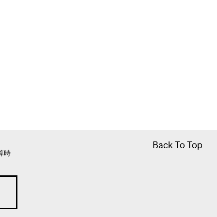
Back To Top
Back To Top
算時