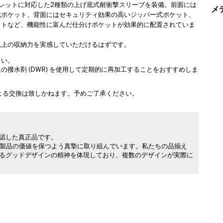
ブレットに対応した2種類の上げ底式耐衝撃スリーブを装備。前面には
メ
式ポケット、背面にはセキュリティ効果の高いジッパー式ポケット、
ットなど、機能性に富んだ仕分けポケットが効果的に配置されていま
以上の収納力を実感していただけるはずです。
さい。
撥水剤 (DWR) を使用して定期的に再加工することをおすすめしま
よる交換は致しかねます。予めご了承ください。
承認した真正品です。
製品の価値を保つよう真摯に取り組んでいます。私たちの品揃え
れるグッドデザインの精神を体現しており、複数のデザインが実際に