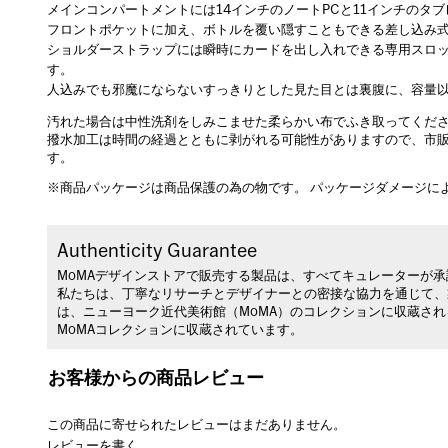
メインコンパートメントには14インチのノートPCと11インチのタ
フロントポケットに加え、ボトルを覆い隠すこともできる差し込み
ショルダーストラップには瞬時にカードを出し入れできる専用スロ
す。
人込みでも邪魔にならないすっきりとした見た目とは裏腹に、容量
汚れた場合は中性洗剤をしみこませた柔らかい布でふき取ってくだ
撥水加工は時間の経過とともに剥がれる可能性がありますので、市販の
す。
※商品パッケージは商品保護の為の物です。 パッケージダメージに
Authenticity Guarantee
MoMAデザインストアで販売する製品は、すべてキュレーターが
私たちは、丁寧なリサーチとデザイナーとの密接な協力を通じて、
は、ニューヨーク近代美術館（MoMA）のコレクションに収蔵さ
MoMAコレクションに収蔵されています。
お客様からの商品レビュー
この商品に寄せられたレビューはまだありません。
レビューを書く