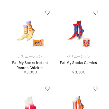
バリエーション
バリエーション
Eat My Socks Instant
Eat My Socks Curvies
Ramen Chicken
￥3,300
￥3,300