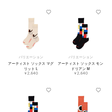
バリエーション
バリエーション
アーティスト ソックス マグ
アーティスト ソックス モン
リット L
ドリアン M
￥2,640
￥2,640