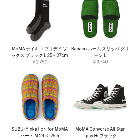
MoMA ナイキ エブリデイ ソ
Banaco ルーム スリッパ グリ
ックス ブラック L 25－27cm
ーン L
￥2,750
￥3,740
SUBU×Yinka Ilori for MoMA
MoMA Converse All Star
ハート M 24.0-25.5
Lgcy Hi ブラック