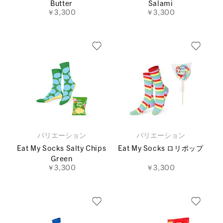
Butter
Salami
￥3,300
￥3,300
バリエーション
バリエーション
Eat My Socks Salty Chips
Eat My Socks ロリポップ
Green
￥3,300
￥3,300