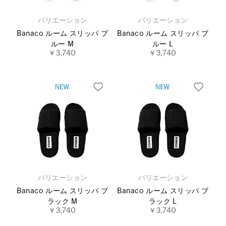
バリエーション
バリエーション
Banaco ルーム スリッパ ブ
Banaco ルーム スリッパ ブ
ルー M
ルー L
￥3,740
￥3,740
バリエーション
バリエーション
Banaco ルーム スリッパ ブ
Banaco ルーム スリッパ ブ
ラック M
ラック L
￥3,740
￥3,740