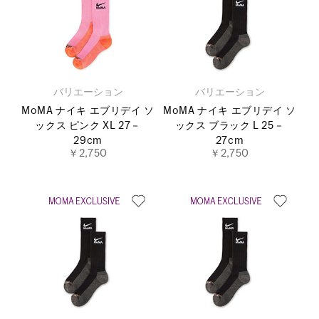
バリエーション
バリエーション
MoMA ナイキ エブリデイ ソ
MoMA ナイキ エブリデイ ソ
ックス ピンク XL 27－
ックス ブラック L 25－
29cm
27cm
￥2,750
￥2,750