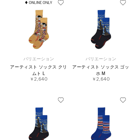
バリエーション
バリエーション
アーティスト ソックス クリ
アーティスト ソックス ゴッ
ムト L
ホ M
￥2,640
￥2,640