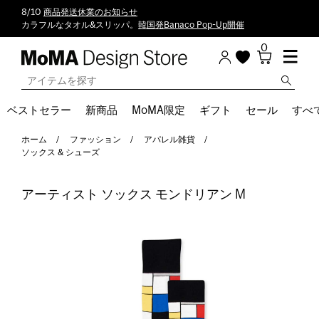
8/10
商品発送休業のお知らせ
カラフルなタオル&スリッパ。
韓国発Banaco Pop-Up開催
0
ベストセラー
新商品
MoMA限定
ギフト
セール
すべ
ホーム
ファッション
アパレル雑貨
ソックス & シューズ
アーティスト ソックス モンドリアン M