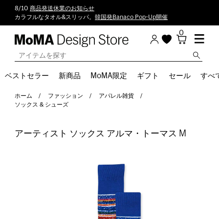
8/10
商品発送休業のお知らせ
カラフルなタオル&スリッパ。
韓国発Banaco Pop-Up開催
0
ベストセラー
新商品
MoMA限定
ギフト
セール
すべ
ホーム
ファッション
アパレル雑貨
ソックス & シューズ
アーティスト ソックス アルマ・トーマス M