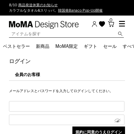
8/10
商品発送休業のお知らせ
カラフルなタオル&スリッパ。
韓国発Banaco Pop-Up開催
0
ベストセラー
新商品
MoMA限定
ギフト
セール
すべ
ログイン
会員のお客様
メールアドレスとパスワードを入力してログインしてください。