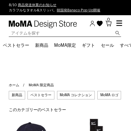
8/10
商品発送休業のお知らせ
カラフルなタオル&スリッパ。
韓国発Banaco Pop-Up開催
0
ベストセラー
新商品
MoMA限定
ギフト
セール
すべ
ホーム
MoMA 限定商品
新商品
ベストセラー
MoMA コレクション
MoMA ロゴ
Ne
このカテゴリーのベストセラー