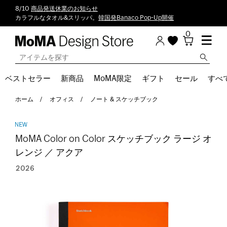
8/10
商品発送休業のお知らせ
カラフルなタオル&スリッパ。
韓国発Banaco Pop-Up開催
0
ベストセラー
新商品
MoMA限定
ギフト
セール
すべ
ホーム
オフィス
ノート & スケッチブック
MoMA Color on Color スケッチブック ラージ オ
レンジ ／ アクア
2026