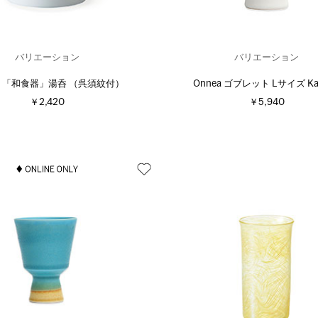
バリエーション
バリエーション
理 「和食器」湯呑 （呉須紋付）
Onnea ゴブレット Lサイズ Ka
￥2,420
￥5,940