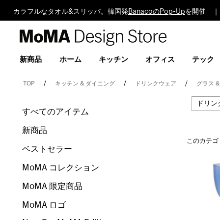
カラフルなタオル&スリッパ。韓国発
BanacoのPop-Up
を開催 ｜
MoMA
Design
Store
新商品
ホーム
キッチン
オフィス
テック
TOP
キッチン & ダイニング
ドリンクウェア
グラス 
ドリン
すべてのアイテム
新商品
このカテゴ
ベストセラー
MoMA コレクション
MoMA 限定商品
MoMA ロゴ