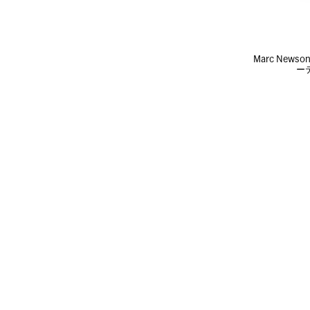
Marc New
ー