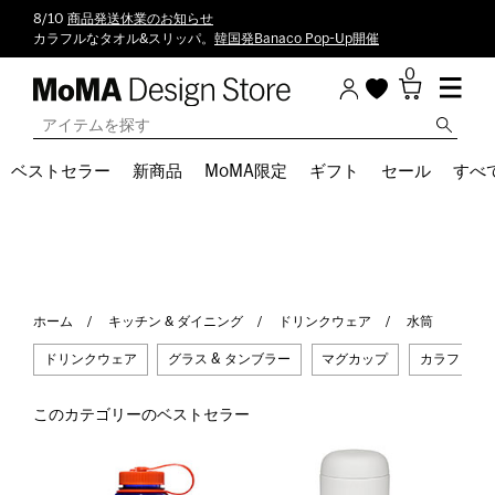
8/10
商品発送休業のお知らせ
カラフルなタオル&スリッパ。
韓国発Banaco Pop-Up開催
0
ベストセラー
新商品
MoMA限定
ギフト
セール
すべ
ホーム
キッチン & ダイニング
ドリンクウェア
水筒
ドリンクウェア
グラス & タンブラー
マグカップ
カラフェ
このカテゴリーのベストセラー