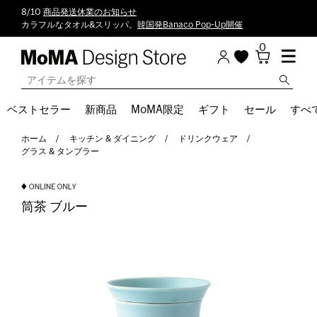
8/10
商品発送休業のお知らせ
カラフルなタオル&スリッパ。
韓国発Banaco Pop-Up開催
0
ベストセラー
新商品
MoMA限定
ギフト
セール
すべ
ホーム
キッチン & ダイニング
ドリンクウェア
グラス & タンブラー
筒茶 ブルー