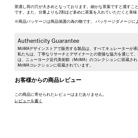
茶漉し筒の穴が大きめとなっております。細かな茶葉ですと漉すこ
です。また、分量よりも2割ほど多めに茶葉を入れていただくと美味
※商品パッケージは商品保護の為の物です。 パッケージダメージに
Authenticity Guarantee
MoMAデザインストアで販売する製品は、すべてキュレーターが
私たちは、丁寧なリサーチとデザイナーとの密接な協力を通じて、
は、ニューヨーク近代美術館（MoMA）のコレクションに収蔵さ
MoMAコレクションに収蔵されています。
お客様からの商品レビュー
この商品に寄せられたレビューはまだありません。
レビューを書く