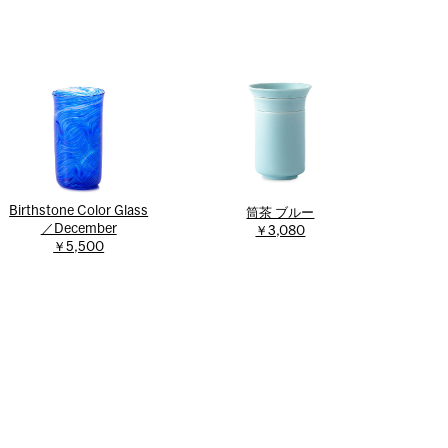
Birthstone Color Glass
筒茶 ブルー
／December
￥3,080
￥5,500