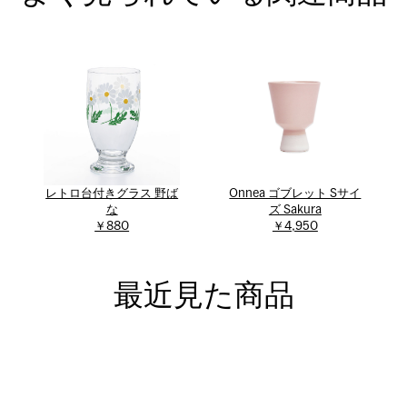
レトロ台付きグラス 野ば
Onnea ゴブレット Sサイ
な
ズ Sakura
￥880
￥4,950
最近見た商品