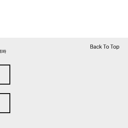
Back To Top
Back To Top
算時