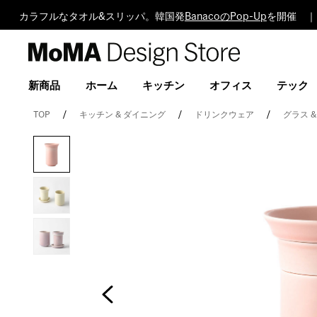
カラフルなタオル&スリッパ。韓国発
BanacoのPop-Up
を開催 ｜ 
MoMA
Design
Store
新商品
ホーム
キッチン
オフィス
テック
TOP
キッチン & ダイニング
ドリンクウェア
グラス 