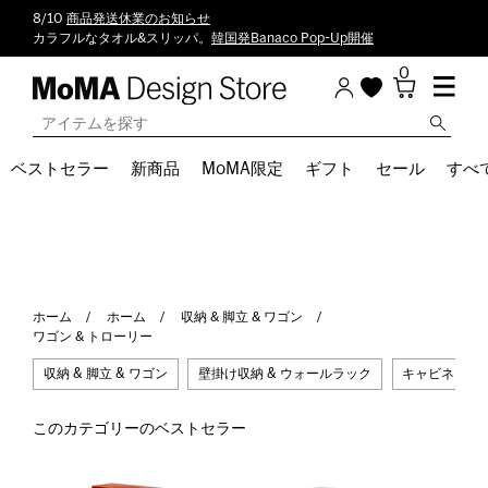
8/10
商品発送休業のお知らせ
カラフルなタオル&スリッパ。
韓国発Banaco Pop-Up開催
0
ベストセラー
新商品
MoMA限定
ギフト
セール
すべ
ホーム
ホーム
収納 & 脚立 & ワゴン
ワゴン & トローリー
収納 & 脚立 & ワゴン
壁掛け収納 & ウォールラック
キャビネット 
このカテゴリーのベストセラー