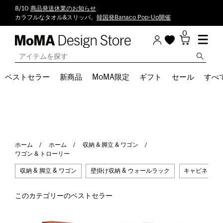
8/10
商品発送休業のお知らせ
カラフルなタオル&スリッパ。
韓国発Banaco Pop-Up開催
0
ベストセラー
新商品
MoMA限定
ギフト
セール
すべ
ホーム
ホーム
収納 & 脚立 & ワゴン
ワゴン & トローリー
収納 & 脚立 & ワゴン
壁掛け収納 & ウォールラック
キャビネット 
このカテゴリーのベストセラー