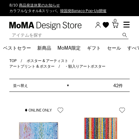
8/10
商品発送休業のお知らせ
カラフルなタオル&スリッパ。
韓国発Banaco Pop-Up開催
0
ベストセラー
新商品
MoMA限定
ギフト
セール
すべ
TOP
ポスター & アーティスト
アートプリント & ポスター
・額入りアートポスター
並べ替え
42件