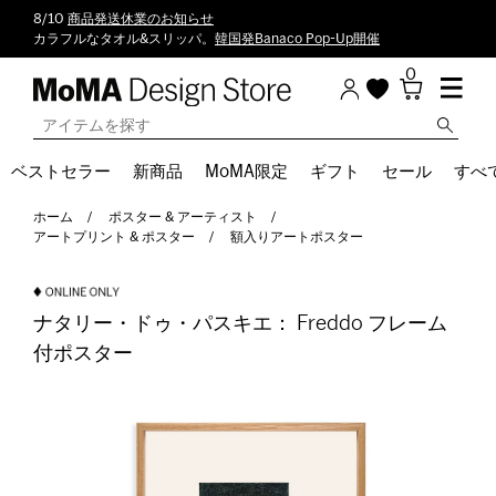
8/10
商品発送休業のお知らせ
カラフルなタオル&スリッパ。
韓国発Banaco Pop-Up開催
0
ベストセラー
新商品
MoMA限定
ギフト
セール
すべ
ホーム
ポスター & アーティスト
アートプリント & ポスター
額入りアートポスター
ナタリー・ドゥ・パスキエ： Freddo フレーム
付ポスター