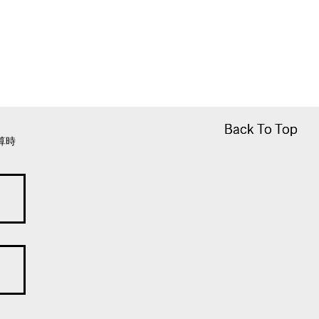
Back To Top
Back To Top
算時