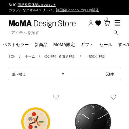
8/10
商品発送休業のお知らせ
カラフルなタオル&スリッパ。
韓国発Banaco Pop-Up開催
0
ベストセラー
新商品
MoMA限定
ギフト
セール
すべ
TOP
ホーム
掛け時計 & 置き時計
・壁掛け時計
並べ替え
53件